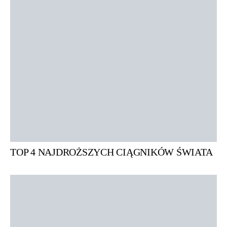
TOP 4 NAJDROŻSZYCH CIĄGNIKÓW ŚWIATA