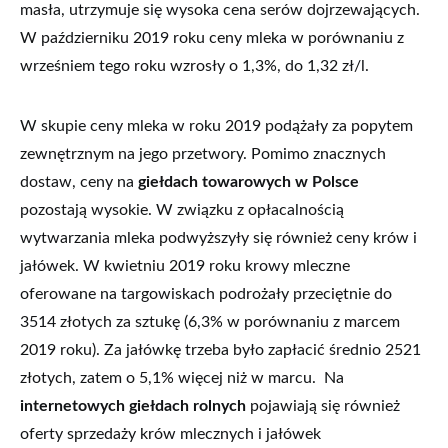
masła, utrzymuje się wysoka cena serów dojrzewających.
W październiku 2019 roku ceny mleka w porównaniu z
wrześniem tego roku wzrosły o 1,3%, do 1,32 zł/l.
W skupie ceny mleka w roku 2019 podążały za popytem
zewnętrznym na jego przetwory. Pomimo znacznych
dostaw, ceny na
giełdach towarowych w Polsce
pozostają wysokie. W związku z opłacalnością
wytwarzania mleka podwyższyły się również ceny krów i
jałówek. W kwietniu 2019 roku krowy mleczne
oferowane na targowiskach podrożały przeciętnie do
3514 złotych za sztukę (6,3% w porównaniu z marcem
2019 roku). Za jałówkę trzeba było zapłacić średnio 2521
złotych, zatem o 5,1% więcej niż w marcu. Na
internetowych giełdach rolnych
pojawiają się również
oferty sprzedaży krów mlecznych i jałówek