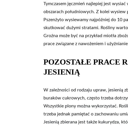
Tymczasem jęczmień najlepiej jest wysiać 
obszarach południowych. Z kolei wysiew ps
Pszenżyto wysiewamy najpóźniej do 10 p
skutkować dużymi stratami. Rośliny warto
Groźna może być na przykład miotła zboż
prace związane z nawożeniem i użyźniani
POZOSTAŁE PRACE 
JESIENIĄ
W zależności od rodzaju upraw, jesienią
buraków cukrowych, często trzeba dotrzy
Wszystkie plony można wykorzystać. Rośli
trzeba jednak pamiętać o zachowaniu umi
Jesienią zbierana jest także kukurydza, k