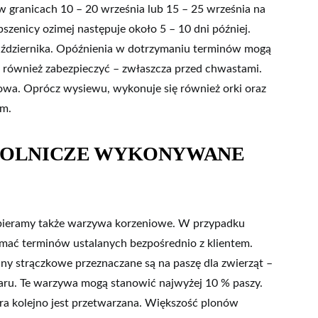
w granicach 10 – 20 września lub 15 – 25 września na
zenicy ozimej następuje około 5 – 10 dni później.
aździernika. Opóźnienia w dotrzymaniu terminów mogą
 również zabezpieczyć – zwłaszcza przed chwastami.
owa. Oprócz wysiewu, wykonuje się również orki oraz
em.
ROLNICZE WYKONYWANE
 zbieramy także warzywa korzeniowe. W przypadku
mać terminów ustalanych bezpośrednio z klientem.
ny strączkowe przeznaczane są na paszę dla zwierząt –
aru. Te warzywa mogą stanowić najwyżej 10 % paszy.
tóra kolejno jest przetwarzana. Większość plonów