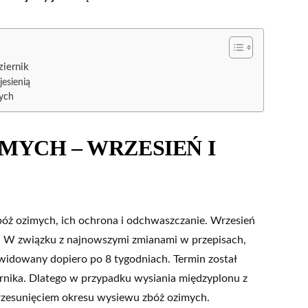
iernik
esienią
ych
MYCH – WRZESIEŃ I
bóż ozimych, ich ochrona i odchwaszczanie. Wrzesień
h. W związku z najnowszymi zmianami w przepisach,
widowany dopiero po 8 tygodniach. Termin został
ernika. Dlatego w przypadku wysiania międzyplonu z
 przesunięciem okresu wysiewu zbóż ozimych.