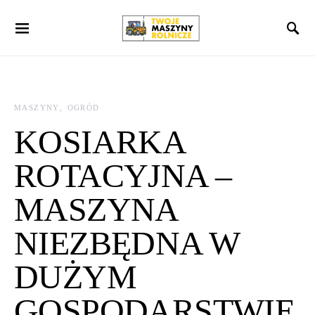
Search for:
MASZYNY
OGRÓD
KOSIARKA
ROTACYJNA –
MASZYNA
NIEZBĘDNA W
DUŻYM
GOSPODARSTWIE