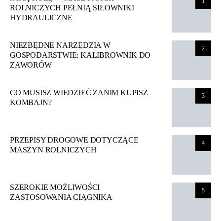
1
ROLNICZYCH PEŁNIĄ SIŁOWNIKI
HYDRAULICZNE
NIEZBĘDNE NARZĘDZIA W
2
GOSPODARSTWIE: KALIBROWNIK DO
ZAWORÓW
CO MUSISZ WIEDZIEĆ ZANIM KUPISZ
3
KOMBAJN?
PRZEPISY DROGOWE DOTYCZĄCE
4
MASZYN ROLNICZYCH
SZEROKIE MOŻLIWOŚCI
5
ZASTOSOWANIA CIĄGNIKA